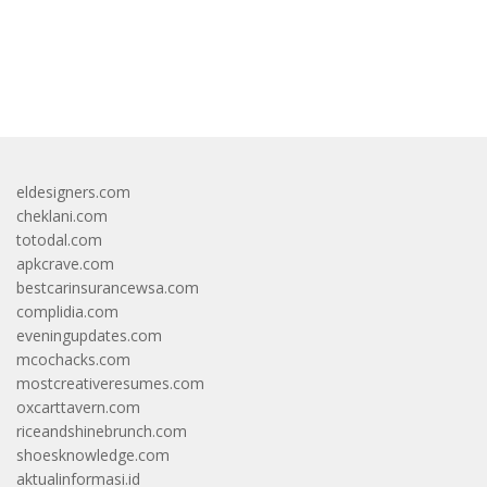
bandar besar starlight princess1000 bagi bonus
eldesigners.com
cheklani.com
totodal.com
apkcrave.com
bestcarinsurancewsa.com
complidia.com
eveningupdates.com
mcochacks.com
mostcreativeresumes.com
oxcarttavern.com
riceandshinebrunch.com
shoesknowledge.com
aktualinformasi.id