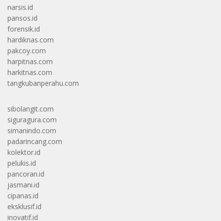
narsis.id
pansos.id
forensik.id
hardiknas.com
pakcoy.com
harpitnas.com
harkitnas.com
tangkubanperahu.com
sibolangit.com
siguragura.com
simanindo.com
padarincang.com
kolektor.id
pelukis.id
pancoran.id
jasmani.id
cipanas.id
eksklusif.id
inovatif.id