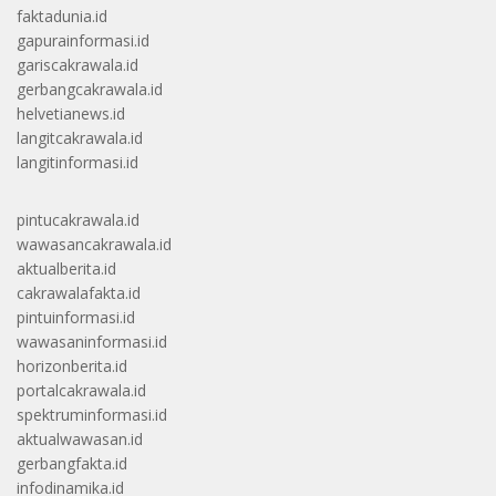
faktadunia.id
gapurainformasi.id
gariscakrawala.id
gerbangcakrawala.id
helvetianews.id
langitcakrawala.id
langitinformasi.id
pintucakrawala.id
wawasancakrawala.id
aktualberita.id
cakrawalafakta.id
pintuinformasi.id
wawasaninformasi.id
horizonberita.id
portalcakrawala.id
spektruminformasi.id
aktualwawasan.id
gerbangfakta.id
infodinamika.id