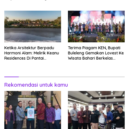
DPRD Bali Akansegera
Perjuangkan Kembali
Ketika Arsitektur Berpadu
Terima Piagam KEN, Bupati
Harmoni Alam: Melirik Keanu
Buleleng Gemakan Lovest Ke
Residences Di Pantai
Wisata Bahari Berkelas
Keramas
Dunia
Rekomendasi untuk kamu