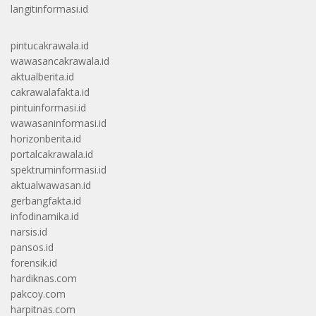
langitinformasi.id
pintucakrawala.id
wawasancakrawala.id
aktualberita.id
cakrawalafakta.id
pintuinformasi.id
wawasaninformasi.id
horizonberita.id
portalcakrawala.id
spektruminformasi.id
aktualwawasan.id
gerbangfakta.id
infodinamika.id
narsis.id
pansos.id
forensik.id
hardiknas.com
pakcoy.com
harpitnas.com