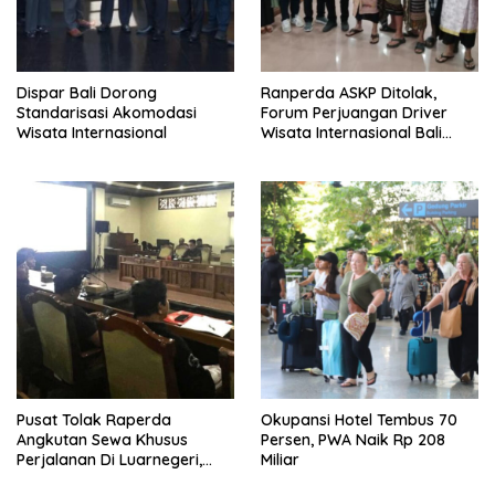
Dispar Bali Dorong
Ranperda ASKP Ditolak,
Standarisasi Akomodasi
Forum Perjuangan Driver
Wisata Internasional
Wisata Internasional Bali
Minta Tarif Disesuaikan
Pusat Tolak Raperda
Okupansi Hotel Tembus 70
Angkutan Sewa Khusus
Persen, PWA Naik Rp 208
Perjalanan Di Luarnegeri,
Miliar
DPRD Bali Akansegera