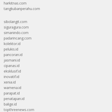
harkitnas.com
tangkubanperahu.com
sibolangit.com
siguragura.com
simanindo.com
padarincang.com
kolektor.id
pelukis.id
pancoran.id
jasmani.id
cipanas.id
eksklusif.id
inovatif.id
xenia.id
wamena.id
parapat.id
penatapan.id
balige.id
topthreenews.com