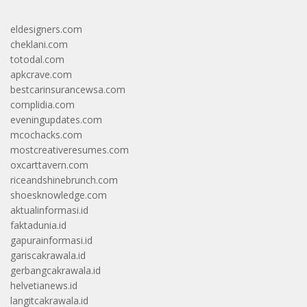
eldesigners.com
cheklani.com
totodal.com
apkcrave.com
bestcarinsurancewsa.com
complidia.com
eveningupdates.com
mcochacks.com
mostcreativeresumes.com
oxcarttavern.com
riceandshinebrunch.com
shoesknowledge.com
aktualinformasi.id
faktadunia.id
gapurainformasi.id
gariscakrawala.id
gerbangcakrawala.id
helvetianews.id
langitcakrawala.id