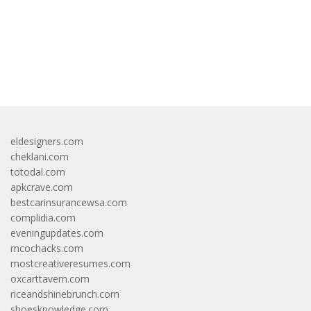
bandar besar starlight princess1000 bagi bonus
eldesigners.com
cheklani.com
totodal.com
apkcrave.com
bestcarinsurancewsa.com
complidia.com
eveningupdates.com
mcochacks.com
mostcreativeresumes.com
oxcarttavern.com
riceandshinebrunch.com
shoesknowledge.com