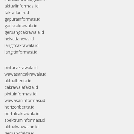
aktualinformasi.id
faktadunia.id
gapurainformasi.id
gariscakrawala.id
gerbangcakrawala.id
helvetianews.id
langitcakrawala.id
langitinformasi.id
pintucakrawala.id
wawasancakrawala.id
aktualberita.id
cakrawalafakta.id
pintuinformasi.id
wawasaninformasi.id
horizonberita.id
portalcakrawala.id
spektruminformasi.id
aktualwawasan.id
gerbangfakta.id