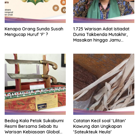
Kenapa Orang Sunda Susah
1.725 Warisan Adat Istiadat
Mengucap Huruf ‘F’ ?
Dunia Takbenda Mutakhir,
Masakan hingga Jamu
Masuk Daftar
Bedog Kala Petok Sukabumi
Catatan Kecil soal ‘Lilitan’
Resmi Bersama Sebab Itu
Kawung dan Ungkapan
Warisan Kebiasaan Global
‘Sateukteuk Heula’
Takbenda Indonesia