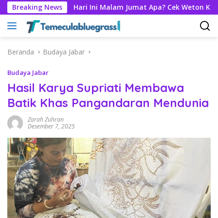
Langsung
Breaking News
Hari Ini Malam Jumat Apa? Cek Weton Kalender Jawa 7 A
ke
konten
Beranda
Budaya Jabar
Budaya Jabar
Hasil Karya Supriati Membawa
Batik Khas Pangandaran Mendunia
Zarah Zuhran
Desember 7, 2025