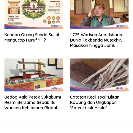
Kenapa Orang Sunda Susah
1.725 Warisan Adat Istiadat
Mengucap Huruf ‘F’ ?
Dunia Takbenda Mutakhir,
Masakan hingga Jamu
Masuk Daftar
Bedog Kala Petok Sukabumi
Catatan Kecil soal ‘Lilitan’
Resmi Bersama Sebab Itu
Kawung dan Ungkapan
Warisan Kebiasaan Global
‘Sateukteuk Heula’
Takbenda Indonesia