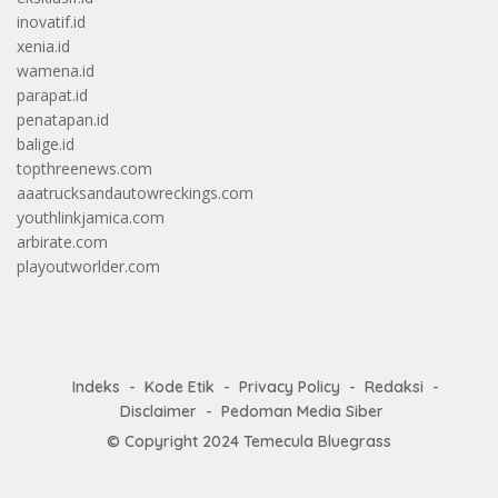
inovatif.id
xenia.id
wamena.id
parapat.id
penatapan.id
balige.id
topthreenews.com
aaatrucksandautowreckings.com
youthlinkjamica.com
arbirate.com
playoutworlder.com
Indeks
Kode Etik
Privacy Policy
Redaksi
Disclaimer
Pedoman Media Siber
© Copyright 2024
Temecula Bluegrass