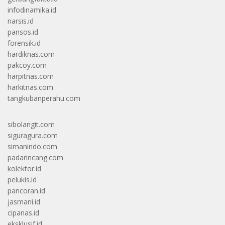
infodinamika.id
narsis.id
pansos.id
forensik.id
hardiknas.com
pakcoy.com
harpitnas.com
harkitnas.com
tangkubanperahu.com
sibolangit.com
siguragura.com
simanindo.com
padarincang.com
kolektor.id
pelukis.id
pancoran.id
jasmani.id
cipanas.id
eksklusif.id