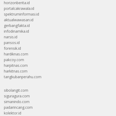
horizonberita.id
portalcakrawala.id
spektruminformasi.id
aktualwawasan.id
gerbangfakta.id
infodinamika.id
narsis.id
pansos.id
forensik.id
hardiknas.com
pakcoy.com
harpitnas.com
harkitnas.com
tangkubanperahu.com
sibolangit.com
siguragura.com
simanindo.com
padarincang.com
kolektor.id