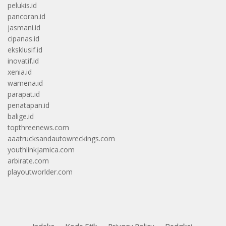
pelukis.id
pancoran.id
jasmani.id
cipanas.id
eksklusif.id
inovatif.id
xenia.id
wamena.id
parapat.id
penatapan.id
balige.id
topthreenews.com
aaatrucksandautowreckings.com
youthlinkjamica.com
arbirate.com
playoutworlder.com