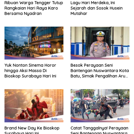
Ribuan Warga Tengger Tutup
Lagu Hari Merdeka, Ini
Rangkaian Hari Raya Karo
Sejarah dan Sosok Husein
Bersama Nyadran
Mutahar
Yuk Nonton Sinema Horor
Besok Perayaan Seni
hingga Aksi Massa Di
Bantengan Nuswantara Kota
Bioskop Surabaya Hari Ini
Batu, Simak Pengalihan Arus
Lalin
Brand New Day Ke Bioskop
Catat Tanggalnya! Perayaan
Surabaya Hari Ini
Seni Bantengan Nuswantara