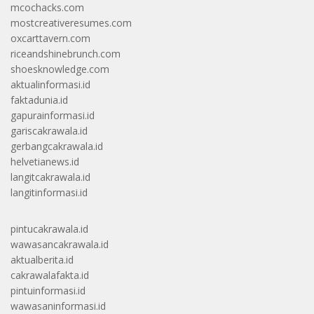
mcochacks.com
mostcreativeresumes.com
oxcarttavern.com
riceandshinebrunch.com
shoesknowledge.com
aktualinformasi.id
faktadunia.id
gapurainformasi.id
gariscakrawala.id
gerbangcakrawala.id
helvetianews.id
langitcakrawala.id
langitinformasi.id
pintucakrawala.id
wawasancakrawala.id
aktualberita.id
cakrawalafakta.id
pintuinformasi.id
wawasaninformasi.id