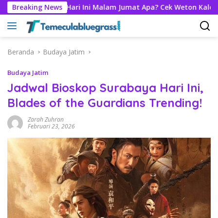
Langsung
Breaking News
Hari Ini Malam Jumat Apa? Cek Weton Kalender Jawa 7 Ag
ke
konten
Beranda
Budaya Jatim
Budaya Jatim
Jadwal Bioskop Surabaya Hari Ini,
Blades of the Guardians Trending!
Zarah Zuhran
Februari 23, 2026