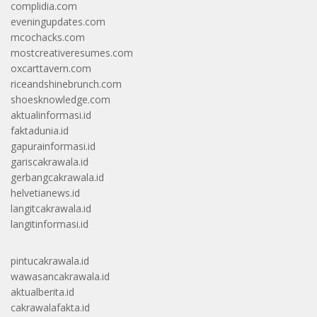
complidia.com
eveningupdates.com
mcochacks.com
mostcreativeresumes.com
oxcarttavern.com
riceandshinebrunch.com
shoesknowledge.com
aktualinformasi.id
faktadunia.id
gapurainformasi.id
gariscakrawala.id
gerbangcakrawala.id
helvetianews.id
langitcakrawala.id
langitinformasi.id
pintucakrawala.id
wawasancakrawala.id
aktualberita.id
cakrawalafakta.id