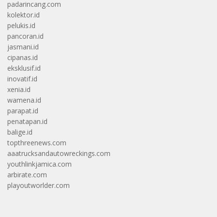
padarincang.com
kolektor.id
pelukis.id
pancoran.id
jasmani.id
cipanas.id
eksklusif.id
inovatif.id
xenia.id
wamena.id
parapat.id
penatapan.id
balige.id
topthreenews.com
aaatrucksandautowreckings.com
youthlinkjamica.com
arbirate.com
playoutworlder.com