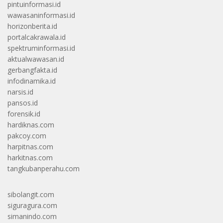
pintuinformasi.id
wawasaninformasi.id
horizonberita.id
portalcakrawala.id
spektruminformasi.id
aktualwawasan.id
gerbangfakta.id
infodinamika.id
narsis.id
pansos.id
forensik.id
hardiknas.com
pakcoy.com
harpitnas.com
harkitnas.com
tangkubanperahu.com
sibolangit.com
siguragura.com
simanindo.com