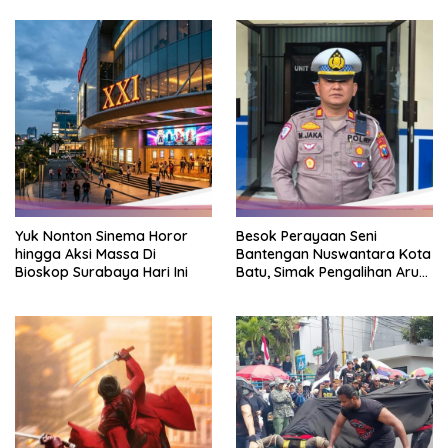
Yuk Nonton Sinema Horor
Besok Perayaan Seni
hingga Aksi Massa Di
Bantengan Nuswantara Kota
Bioskop Surabaya Hari Ini
Batu, Simak Pengalihan Arus
Lalin