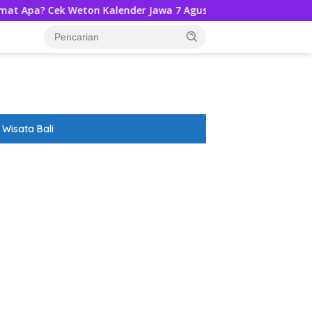
k Weton Kalender Jawa 7 Agustus 2026-Ramalannya!
Dis
Wisata Bali
ar besar starlight princess1000 bagi bonus