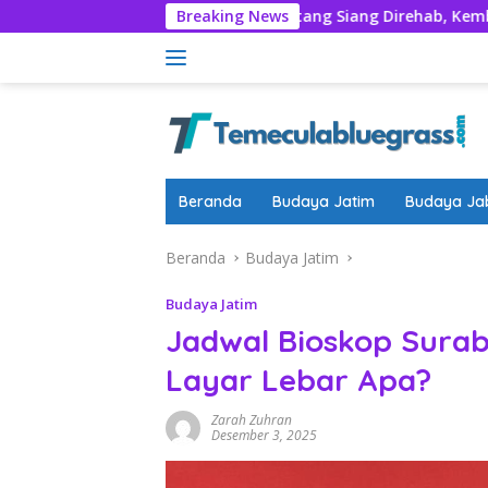
Langsung
 Nyadran
Rumentang Siang Direhab, Kembalikan Marwa
Breaking News
ke
konten
Beranda
Budaya Jatim
Budaya Ja
Beranda
Budaya Jatim
Budaya Jatim
Jadwal Bioskop Surab
Layar Lebar Apa?
Zarah Zuhran
Desember 3, 2025