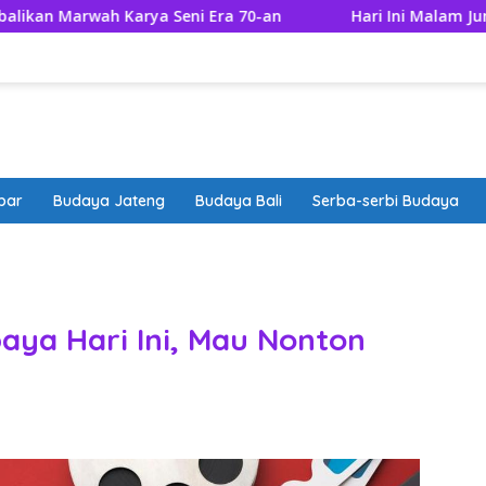
h Karya Seni Era 70-an
Hari Ini Malam Jumat Apa? Ce
bar
Budaya Jateng
Budaya Bali
Serba-serbi Budaya
band
aya Hari Ini, Mau Nonton