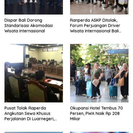
Dispar Bali Dorong
Ranperda ASKP Ditolak,
Standarisasi Akomodasi
Forum Perjuangan Driver
Wisata Internasional
Wisata Internasional Bali
Minta Tarif Disesuaikan
Pusat Tolak Raperda
Okupansi Hotel Tembus 70
Angkutan Sewa Khusus
Persen, PWA Naik Rp 208
Perjalanan Di Luarnegeri,
Miliar
DPRD Bali Akansegera
Perjuangkan Kembali