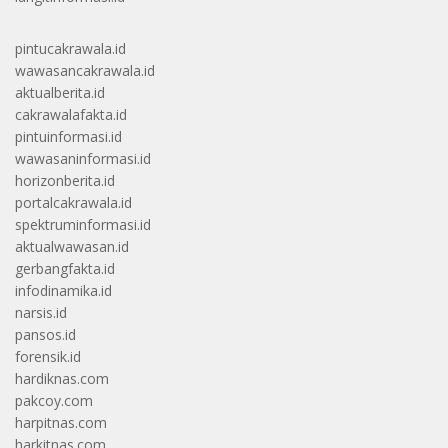
pintucakrawala.id
wawasancakrawala.id
aktualberita.id
cakrawalafakta.id
pintuinformasi.id
wawasaninformasi.id
horizonberita.id
portalcakrawala.id
spektruminformasi.id
aktualwawasan.id
gerbangfakta.id
infodinamika.id
narsis.id
pansos.id
forensik.id
hardiknas.com
pakcoy.com
harpitnas.com
harkitnas.com