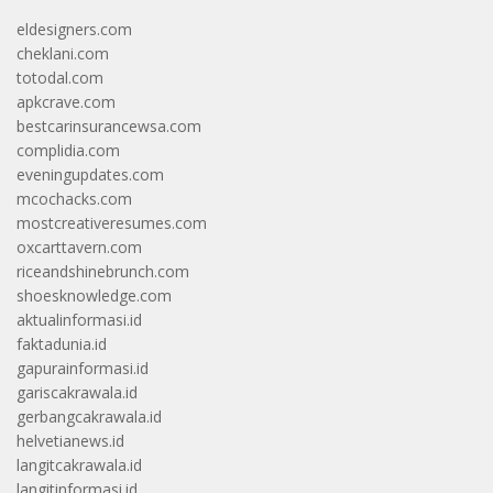
eldesigners.com
cheklani.com
totodal.com
apkcrave.com
bestcarinsurancewsa.com
complidia.com
eveningupdates.com
mcochacks.com
mostcreativeresumes.com
oxcarttavern.com
riceandshinebrunch.com
shoesknowledge.com
aktualinformasi.id
faktadunia.id
gapurainformasi.id
gariscakrawala.id
gerbangcakrawala.id
helvetianews.id
langitcakrawala.id
langitinformasi.id