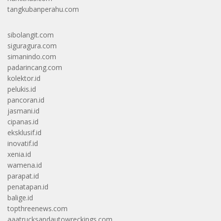
tangkubanperahu.com
sibolangit.com
siguragura.com
simanindo.com
padarincang.com
kolektor.id
pelukis.id
pancoran.id
jasmani.id
cipanas.id
eksklusif.id
inovatif.id
xenia.id
wamena.id
parapat.id
penatapan.id
balige.id
topthreenews.com
aaatrucksandautowreckings.com