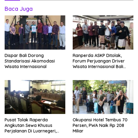
Baca Juga
Dispar Bali Dorong
Ranperda ASKP Ditolak,
Standarisasi Akomodasi
Forum Perjuangan Driver
Wisata Internasional
Wisata Internasional Bali
Minta Tarif Disesuaikan
Pusat Tolak Raperda
Okupansi Hotel Tembus 70
Angkutan Sewa Khusus
Persen, PWA Naik Rp 208
Perjalanan Di Luarnegeri,
Miliar
DPRD Bali Akansegera