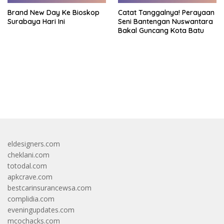
Brand New Day Ke Bioskop
Catat Tanggalnya! Perayaan
Surabaya Hari Ini
Seni Bantengan Nuswantara
Bakal Guncang Kota Batu
bandar besar starlight princess1000 bagi bonus
eldesigners.com
cheklani.com
totodal.com
apkcrave.com
bestcarinsurancewsa.com
complidia.com
eveningupdates.com
mcochacks.com