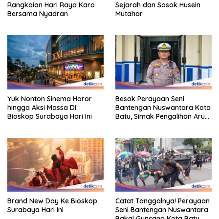
Rangkaian Hari Raya Karo
Sejarah dan Sosok Husein
Bersama Nyadran
Mutahar
Yuk Nonton Sinema Horor
Besok Perayaan Seni
hingga Aksi Massa Di
Bantengan Nuswantara Kota
Bioskop Surabaya Hari Ini
Batu, Simak Pengalihan Arus
Lalin
Brand New Day Ke Bioskop
Catat Tanggalnya! Perayaan
Surabaya Hari Ini
Seni Bantengan Nuswantara
Bakal Guncang Kota Batu