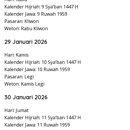
Kalender Hijriah: 9 Sya’ban 1447 H
Kalender Jawa: 9 Ruwah 1959
Pasaran: Kliwon
Weton: Rabu Kliwon
29 Januari 2026
Hari: Kamis
Kalender Hijriah: 10 Sya’ban 1447 H
Kalender Jawa: 10 Ruwah 1959
Pasaran: Legi
Weton: Kamis Legi
30 Januari 2026
Hari: Jumat
Kalender Hijriah: 11 Sya’ban 1447 H
Kalender Jawa: 11 Ruwah 1959