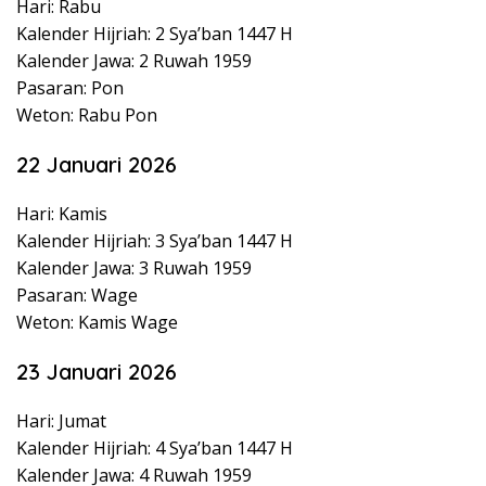
Hari: Rabu
Kalender Hijriah: 2 Sya’ban 1447 H
Kalender Jawa: 2 Ruwah 1959
Pasaran: Pon
Weton: Rabu Pon
22 Januari 2026
Hari: Kamis
Kalender Hijriah: 3 Sya’ban 1447 H
Kalender Jawa: 3 Ruwah 1959
Pasaran: Wage
Weton: Kamis Wage
23 Januari 2026
Hari: Jumat
Kalender Hijriah: 4 Sya’ban 1447 H
Kalender Jawa: 4 Ruwah 1959