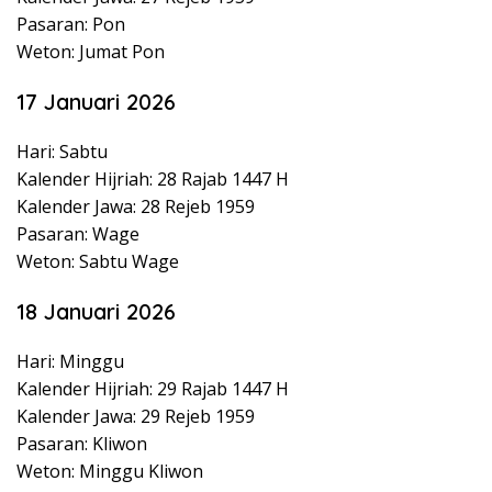
Pasaran: Pon
Weton: Jumat Pon
17 Januari 2026
Hari: Sabtu
Kalender Hijriah: 28 Rajab 1447 H
Kalender Jawa: 28 Rejeb 1959
Pasaran: Wage
Weton: Sabtu Wage
18 Januari 2026
Hari: Minggu
Kalender Hijriah: 29 Rajab 1447 H
Kalender Jawa: 29 Rejeb 1959
Pasaran: Kliwon
Weton: Minggu Kliwon