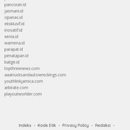
pancoran.id
jasmani.id
cipanas.id
eksklusif.id
inovatif.id
xenia.id
wamena.id
parapat.id
penatapan.id
balige.id
topthreenews.com
aaatrucksandautowreckings.com
youthlinkjamica.com
arbirate.com
playoutworlder.com
Indeks
Kode Etik
Privacy Policy
Redaksi