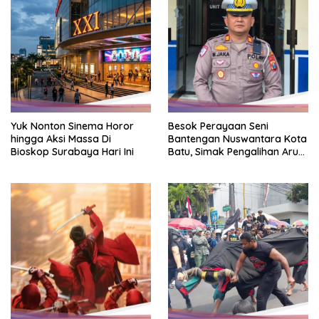
Yuk Nonton Sinema Horor
Besok Perayaan Seni
hingga Aksi Massa Di
Bantengan Nuswantara Kota
Bioskop Surabaya Hari Ini
Batu, Simak Pengalihan Arus
Lalin