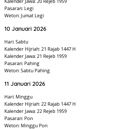
Kalender Jawa: 20 Rejeb 1959
Pasaran: Legi
Weton: Jumat Legi
10 Januari 2026
Hari: Sabtu
Kalender Hijriah: 21 Rajab 1447 H
Kalender Jawa: 21 Rejeb 1959
Pasaran: Pahing
Weton: Sabtu Pahing
11 Januari 2026
Hari: Minggu
Kalender Hijriah: 22 Rajab 1447 H
Kalender Jawa: 22 Rejeb 1959
Pasaran: Pon
Weton: Minggu Pon