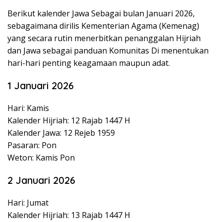
Berikut kalender Jawa Sebagai bulan Januari 2026,
sebagaimana dirilis Kementerian Agama (Kemenag)
yang secara rutin menerbitkan penanggalan Hijriah
dan Jawa sebagai panduan Komunitas Di menentukan
hari-hari penting keagamaan maupun adat.
1 Januari 2026
Hari: Kamis
Kalender Hijriah: 12 Rajab 1447 H
Kalender Jawa: 12 Rejeb 1959
Pasaran: Pon
Weton: Kamis Pon
2 Januari 2026
Hari: Jumat
Kalender Hijriah: 13 Rajab 1447 H