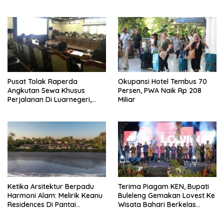
Minta Tarif Disesuaikan
Pusat Tolak Raperda
Okupansi Hotel Tembus 70
Angkutan Sewa Khusus
Persen, PWA Naik Rp 208
Perjalanan Di Luarnegeri,
Miliar
DPRD Bali Akansegera
Perjuangkan Kembali
Ketika Arsitektur Berpadu
Terima Piagam KEN, Bupati
Harmoni Alam: Melirik Keanu
Buleleng Gemakan Lovest Ke
Residences Di Pantai
Wisata Bahari Berkelas
Keramas
Dunia