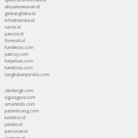
aktualwawasan.id
gerbangfakta.id
infodinamika.id
narsis.id
pansos.id
forensik.id
hardiknas.com
pakcoy.com
harpitnas.com
harkitnas.com
tangkubanperahu.com
sibolangit.com
siguragura.com
simanindo.com
padarincang.com
kolektor.id
pelukis.id
pancoran.id
jasmani.id