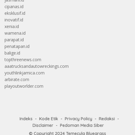
cipanas.id
eksklusif.id
inovatif.id
xenia.id
wamena.id
parapat.id
penatapan.id
balige.id
topthreenews.com
aaatrucksandautowreckings.com
youthlinkjamica.com
arbirate.com
playoutworlder.com
Indeks
Kode Etik
Privacy Policy
Redaksi
Disclaimer
Pedoman Media Siber
© Copyright 2024
Temecula Bluegrass