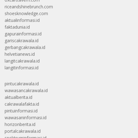
riceandshinebrunch.com
shoesknowledge.com
aktualinformasi.id
faktadunia.id
gapurainformasi.id
gariscakrawala.id
gerbangcakrawala.id
helvetianews.id
langitcakrawala.id
langitinformasi.id
pintucakrawala.id
wawasancakrawala.id
aktualberita.id
cakrawalafakta.id
pintuinformasi.id
wawasaninformasi.id
horizonberita.id
portalcakrawala.id
spektruminformasi.id