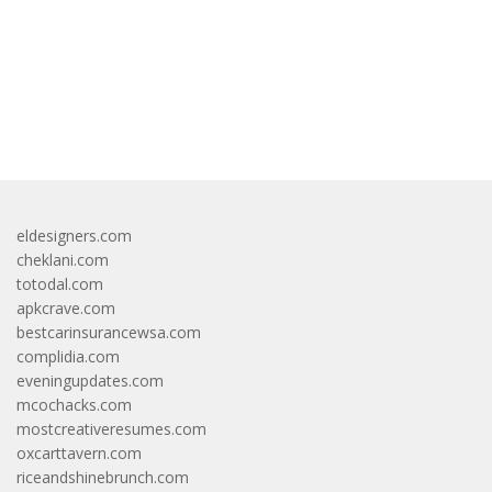
bandar besar starlight princess1000 bagi bonus
eldesigners.com
cheklani.com
totodal.com
apkcrave.com
bestcarinsurancewsa.com
complidia.com
eveningupdates.com
mcochacks.com
mostcreativeresumes.com
oxcarttavern.com
riceandshinebrunch.com