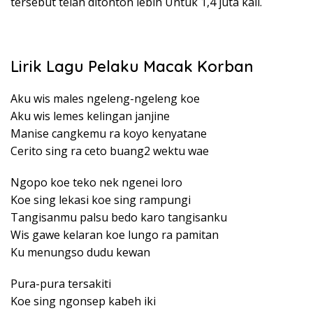
tersebut telah ditonton lebih Untuk 1,4 juta kali.
Lirik Lagu Pelaku Macak Korban
Aku wis males ngeleng-ngeleng koe
Aku wis lemes kelingan janjine
Manise cangkemu ra koyo kenyatane
Cerito sing ra ceto buang2 wektu wae
Ngopo koe teko nek ngenei loro
Koe sing lekasi koe sing rampungi
Tangisanmu palsu bedo karo tangisanku
Wis gawe kelaran koe lungo ra pamitan
Ku menungso dudu kewan
Pura-pura tersakiti
Koe sing ngonsep kabeh iki