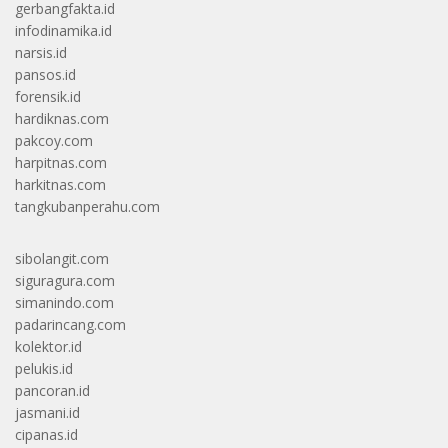
gerbangfakta.id
infodinamika.id
narsis.id
pansos.id
forensik.id
hardiknas.com
pakcoy.com
harpitnas.com
harkitnas.com
tangkubanperahu.com
sibolangit.com
siguragura.com
simanindo.com
padarincang.com
kolektor.id
pelukis.id
pancoran.id
jasmani.id
cipanas.id