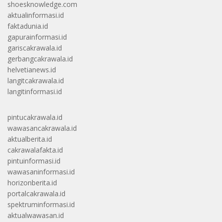
shoesknowledge.com
aktualinformasi.id
faktadunia.id
gapurainformasi.id
gariscakrawala.id
gerbangcakrawala.id
helvetianews.id
langitcakrawala.id
langitinformasi.id
pintucakrawala.id
wawasancakrawala.id
aktualberita.id
cakrawalafakta.id
pintuinformasi.id
wawasaninformasi.id
horizonberita.id
portalcakrawala.id
spektruminformasi.id
aktualwawasan.id