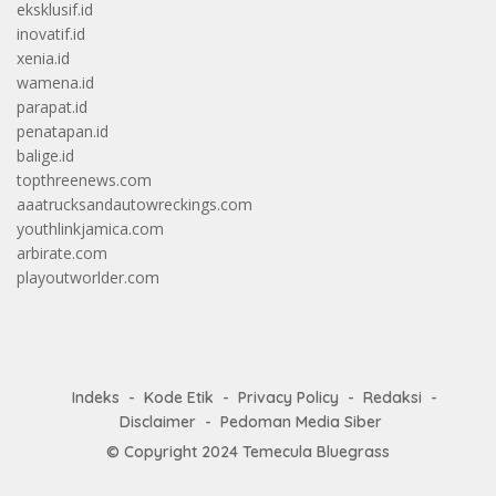
eksklusif.id
inovatif.id
xenia.id
wamena.id
parapat.id
penatapan.id
balige.id
topthreenews.com
aaatrucksandautowreckings.com
youthlinkjamica.com
arbirate.com
playoutworlder.com
Indeks
Kode Etik
Privacy Policy
Redaksi
Disclaimer
Pedoman Media Siber
© Copyright 2024
Temecula Bluegrass