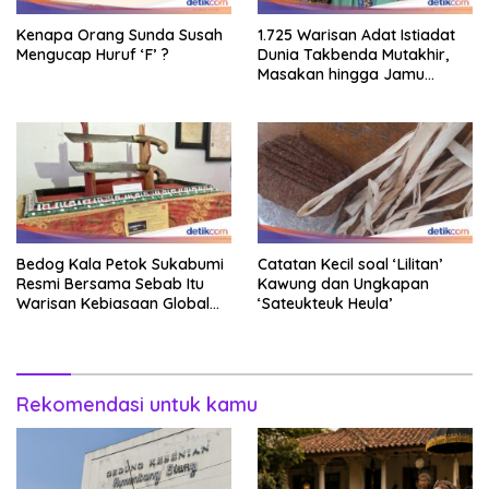
Kenapa Orang Sunda Susah
1.725 Warisan Adat Istiadat
Mengucap Huruf ‘F’ ?
Dunia Takbenda Mutakhir,
Masakan hingga Jamu
Masuk Daftar
Bedog Kala Petok Sukabumi
Catatan Kecil soal ‘Lilitan’
Resmi Bersama Sebab Itu
Kawung dan Ungkapan
Warisan Kebiasaan Global
‘Sateukteuk Heula’
Takbenda Indonesia
Rekomendasi untuk kamu