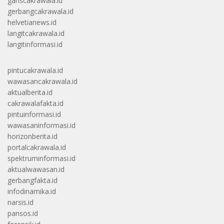
gariscakrawala.id
gerbangcakrawala.id
helvetianews.id
langitcakrawala.id
langitinformasi.id
pintucakrawala.id
wawasancakrawala.id
aktualberita.id
cakrawalafakta.id
pintuinformasi.id
wawasaninformasi.id
horizonberita.id
portalcakrawala.id
spektruminformasi.id
aktualwawasan.id
gerbangfakta.id
infodinamika.id
narsis.id
pansos.id