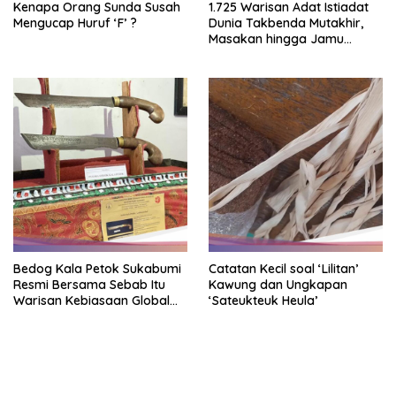
Kenapa Orang Sunda Susah
1.725 Warisan Adat Istiadat
Mengucap Huruf ‘F’ ?
Dunia Takbenda Mutakhir,
Masakan hingga Jamu
Masuk Daftar
Bedog Kala Petok Sukabumi
Catatan Kecil soal ‘Lilitan’
Resmi Bersama Sebab Itu
Kawung dan Ungkapan
Warisan Kebiasaan Global
‘Sateukteuk Heula’
Takbenda Indonesia