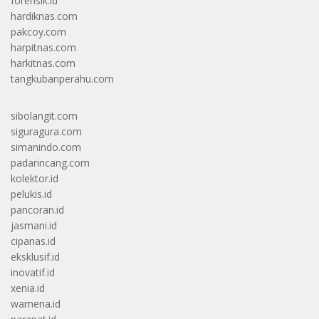
forensik.id
hardiknas.com
pakcoy.com
harpitnas.com
harkitnas.com
tangkubanperahu.com
sibolangit.com
siguragura.com
simanindo.com
padarincang.com
kolektor.id
pelukis.id
pancoran.id
jasmani.id
cipanas.id
eksklusif.id
inovatif.id
xenia.id
wamena.id