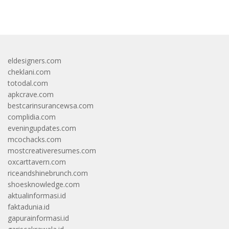
bandar besar starlight princess1000 bagi bonus
eldesigners.com
cheklani.com
totodal.com
apkcrave.com
bestcarinsurancewsa.com
complidia.com
eveningupdates.com
mcochacks.com
mostcreativeresumes.com
oxcarttavern.com
riceandshinebrunch.com
shoesknowledge.com
aktualinformasi.id
faktadunia.id
gapurainformasi.id