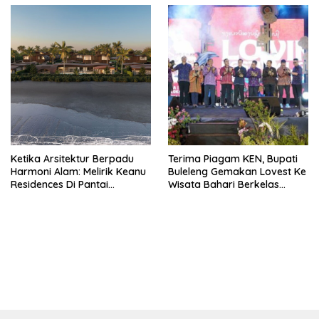
Ketika Arsitektur Berpadu
Terima Piagam KEN, Bupati
Harmoni Alam: Melirik Keanu
Buleleng Gemakan Lovest Ke
Residences Di Pantai
Wisata Bahari Berkelas
Keramas
Dunia
bandar besar starlight princess1000 bagi bonus