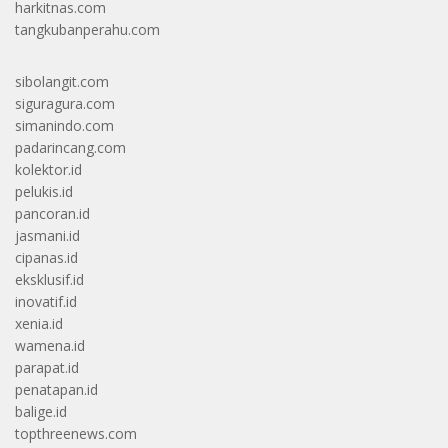
harkitnas.com
tangkubanperahu.com
sibolangit.com
siguragura.com
simanindo.com
padarincang.com
kolektor.id
pelukis.id
pancoran.id
jasmani.id
cipanas.id
eksklusif.id
inovatif.id
xenia.id
wamena.id
parapat.id
penatapan.id
balige.id
topthreenews.com