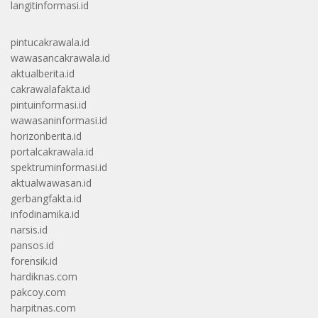
langitinformasi.id
pintucakrawala.id
wawasancakrawala.id
aktualberita.id
cakrawalafakta.id
pintuinformasi.id
wawasaninformasi.id
horizonberita.id
portalcakrawala.id
spektruminformasi.id
aktualwawasan.id
gerbangfakta.id
infodinamika.id
narsis.id
pansos.id
forensik.id
hardiknas.com
pakcoy.com
harpitnas.com