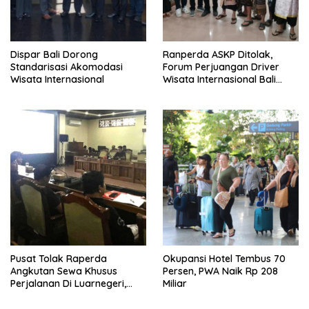
Dispar Bali Dorong
Ranperda ASKP Ditolak,
Standarisasi Akomodasi
Forum Perjuangan Driver
Wisata Internasional
Wisata Internasional Bali
Minta Tarif Disesuaikan
Pusat Tolak Raperda
Okupansi Hotel Tembus 70
Angkutan Sewa Khusus
Persen, PWA Naik Rp 208
Perjalanan Di Luarnegeri,
Miliar
DPRD Bali Akansegera
Perjuangkan Kembali