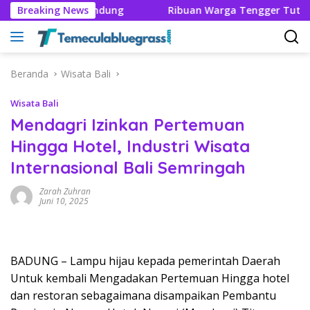
Langsung
OG Hingga Bandung
Breaking News
Ribuan Warga Tengger Tutup Rangka
ke
konten
Beranda
Wisata Bali
Wisata Bali
Mendagri Izinkan Pertemuan
Hingga Hotel, Industri Wisata
Internasional Bali Semringah
Zarah Zuhran
Juni 10, 2025
BADUNG – Lampu hijau kepada pemerintah Daerah
Untuk kembali Mengadakan Pertemuan Hingga hotel
dan restoran sebagaimana disampaikan Pembantu