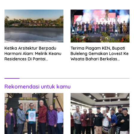
DPRD Bali Akansegera
Perjuangkan Kembali
Ketika Arsitektur Berpadu
Terima Piagam KEN, Bupati
Harmoni Alam: Melirik Keanu
Buleleng Gemakan Lovest Ke
Residences Di Pantai
Wisata Bahari Berkelas
Keramas
Dunia
Rekomendasi untuk kamu