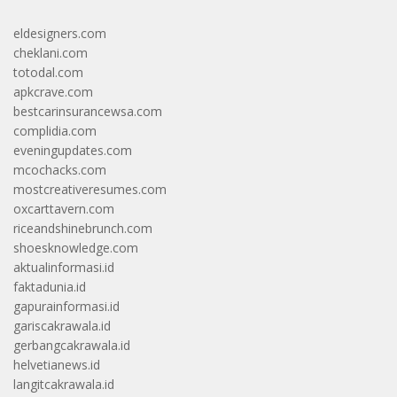
eldesigners.com
cheklani.com
totodal.com
apkcrave.com
bestcarinsurancewsa.com
complidia.com
eveningupdates.com
mcochacks.com
mostcreativeresumes.com
oxcarttavern.com
riceandshinebrunch.com
shoesknowledge.com
aktualinformasi.id
faktadunia.id
gapurainformasi.id
gariscakrawala.id
gerbangcakrawala.id
helvetianews.id
langitcakrawala.id