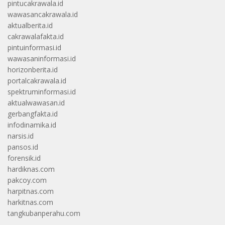
pintucakrawala.id
wawasancakrawala.id
aktualberita.id
cakrawalafakta.id
pintuinformasi.id
wawasaninformasi.id
horizonberita.id
portalcakrawala.id
spektruminformasi.id
aktualwawasan.id
gerbangfakta.id
infodinamika.id
narsis.id
pansos.id
forensik.id
hardiknas.com
pakcoy.com
harpitnas.com
harkitnas.com
tangkubanperahu.com