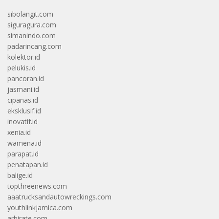
sibolangit.com
siguragura.com
simanindo.com
padarincang.com
kolektor.id
pelukis.id
pancoran.id
jasmani.id
cipanas.id
eksklusif.id
inovatif.id
xenia.id
wamena.id
parapat.id
penatapan.id
balige.id
topthreenews.com
aaatrucksandautowreckings.com
youthlinkjamica.com
arbirate.com