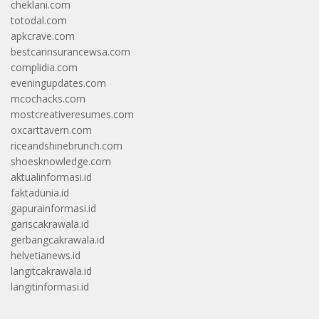
cheklani.com
totodal.com
apkcrave.com
bestcarinsurancewsa.com
complidia.com
eveningupdates.com
mcochacks.com
mostcreativeresumes.com
oxcarttavern.com
riceandshinebrunch.com
shoesknowledge.com
aktualinformasi.id
faktadunia.id
gapurainformasi.id
gariscakrawala.id
gerbangcakrawala.id
helvetianews.id
langitcakrawala.id
langitinformasi.id