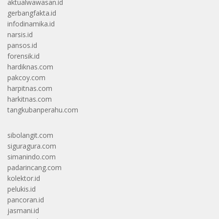
aktualwawasan.id
gerbangfakta.id
infodinamika.id
narsis.id
pansos.id
forensik.id
hardiknas.com
pakcoy.com
harpitnas.com
harkitnas.com
tangkubanperahu.com
sibolangit.com
siguragura.com
simanindo.com
padarincang.com
kolektor.id
pelukis.id
pancoran.id
jasmani.id