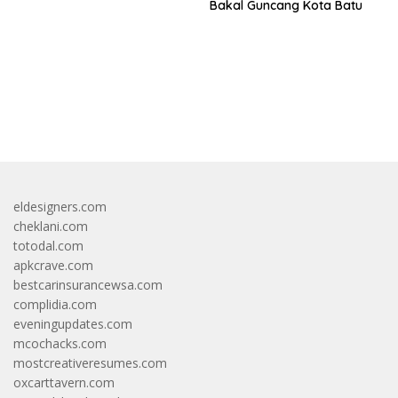
Bakal Guncang Kota Batu
bandar besar starlight princess1000 bagi bonus
eldesigners.com
cheklani.com
totodal.com
apkcrave.com
bestcarinsurancewsa.com
complidia.com
eveningupdates.com
mcochacks.com
mostcreativeresumes.com
oxcarttavern.com