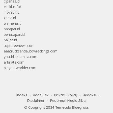
cipanas.id
eksklusif.id
inovatif.id
xenia.id
wamena.id
parapat.id
penatapan.id
balige.id
topthreenews.com
aaatrucksandautowreckings.com
youthlinkjamica.com
arbirate.com
playoutworlder.com
Indeks
Kode Etik
Privacy Policy
Redaksi
Disclaimer
Pedoman Media Siber
© Copyright 2024
Temecula Bluegrass