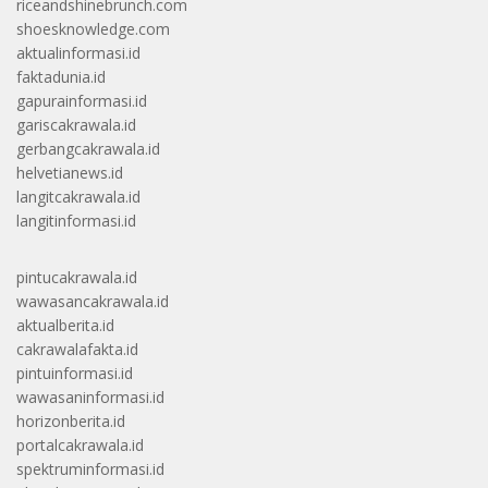
riceandshinebrunch.com
shoesknowledge.com
aktualinformasi.id
faktadunia.id
gapurainformasi.id
gariscakrawala.id
gerbangcakrawala.id
helvetianews.id
langitcakrawala.id
langitinformasi.id
pintucakrawala.id
wawasancakrawala.id
aktualberita.id
cakrawalafakta.id
pintuinformasi.id
wawasaninformasi.id
horizonberita.id
portalcakrawala.id
spektruminformasi.id