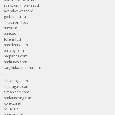
spektruminformasi.id
aktualwawasan.id
gerbangfakta.id
infodinamika.id
narsis.id
pansos.id
forensik.id
hardiknas.com
pakcoy.com
harpitnas.com
harkitnas.com
tangkubanperahu.com
sibolangit.com
siguragura.com
simanindo.com
padarincang.com
kolektor.id
pelukis.id
pancoran.id