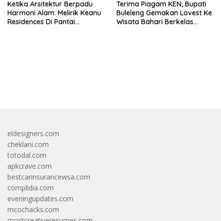
Ketika Arsitektur Berpadu
Terima Piagam KEN, Bupati
Harmoni Alam: Melirik Keanu
Buleleng Gemakan Lovest Ke
Residences Di Pantai
Wisata Bahari Berkelas
Keramas
Dunia
bandar besar starlight princess1000 bagi bonus
eldesigners.com
cheklani.com
totodal.com
apkcrave.com
bestcarinsurancewsa.com
complidia.com
eveningupdates.com
mcochacks.com
mostcreativeresumes.com