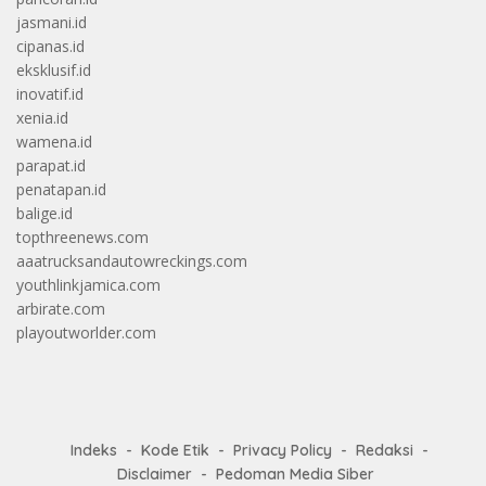
jasmani.id
cipanas.id
eksklusif.id
inovatif.id
xenia.id
wamena.id
parapat.id
penatapan.id
balige.id
topthreenews.com
aaatrucksandautowreckings.com
youthlinkjamica.com
arbirate.com
playoutworlder.com
Indeks
Kode Etik
Privacy Policy
Redaksi
Disclaimer
Pedoman Media Siber