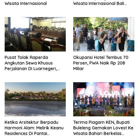
Wisata Internasional
Wisata Internasional Bali
Minta Tarif Disesuaikan
Pusat Tolak Raperda
Okupansi Hotel Tembus 70
Angkutan Sewa Khusus
Persen, PWA Naik Rp 208
Perjalanan Di Luarnegeri,
Miliar
DPRD Bali Akansegera
Perjuangkan Kembali
Ketika Arsitektur Berpadu
Terima Piagam KEN, Bupati
Harmoni Alam: Melirik Keanu
Buleleng Gemakan Lovest Ke
Residences Di Pantai
Wisata Bahari Berkelas