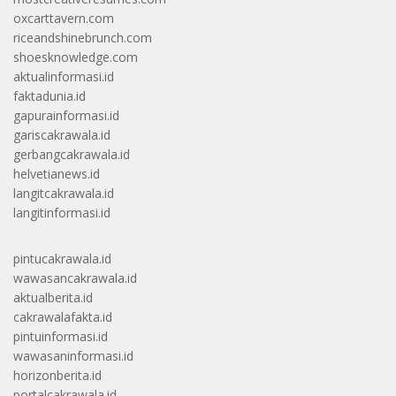
oxcarttavern.com
riceandshinebrunch.com
shoesknowledge.com
aktualinformasi.id
faktadunia.id
gapurainformasi.id
gariscakrawala.id
gerbangcakrawala.id
helvetianews.id
langitcakrawala.id
langitinformasi.id
pintucakrawala.id
wawasancakrawala.id
aktualberita.id
cakrawalafakta.id
pintuinformasi.id
wawasaninformasi.id
horizonberita.id
portalcakrawala.id