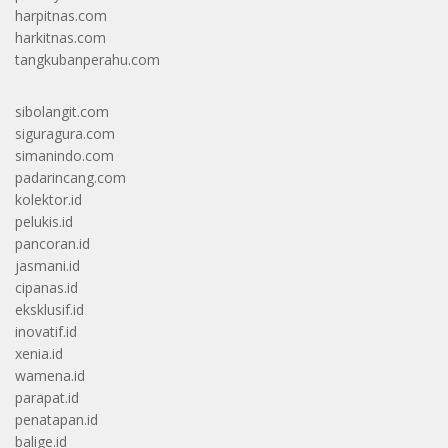
harpitnas.com
harkitnas.com
tangkubanperahu.com
sibolangit.com
siguragura.com
simanindo.com
padarincang.com
kolektor.id
pelukis.id
pancoran.id
jasmani.id
cipanas.id
eksklusif.id
inovatif.id
xenia.id
wamena.id
parapat.id
penatapan.id
balige.id