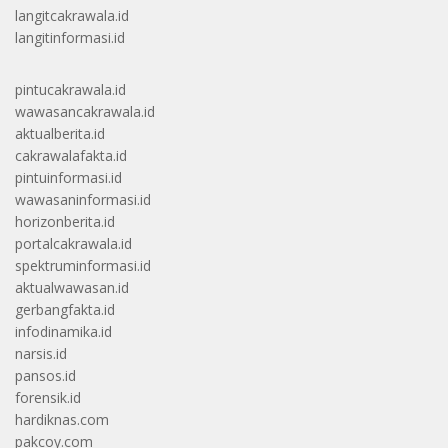
langitcakrawala.id
langitinformasi.id
pintucakrawala.id
wawasancakrawala.id
aktualberita.id
cakrawalafakta.id
pintuinformasi.id
wawasaninformasi.id
horizonberita.id
portalcakrawala.id
spektruminformasi.id
aktualwawasan.id
gerbangfakta.id
infodinamika.id
narsis.id
pansos.id
forensik.id
hardiknas.com
pakcoy.com