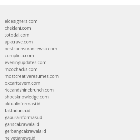
eldesigners.com
cheklani.com
totodal.com
apkcrave.com
bestcarinsurancewsa.com
complidia.com
eveningupdates.com
mcochacks.com
mostcreativeresumes.com
oxcarttavern.com
riceandshinebrunch.com
shoesknowledge.com
aktualinformasi.id
faktadunia.id
gapurainformasi.id
gariscakrawala.id
gerbangcakrawala.id
helvetianews.id