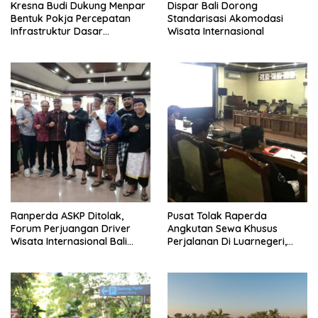
Kresna Budi Dukung Menpar
Dispar Bali Dorong
Bentuk Pokja Percepatan
Standarisasi Akomodasi
Infrastruktur Dasar
Wisata Internasional
Perjalanan Hingga
Luarnegeri Bali
Ranperda ASKP Ditolak,
Pusat Tolak Raperda
Forum Perjuangan Driver
Angkutan Sewa Khusus
Wisata Internasional Bali
Perjalanan Di Luarnegeri,
Minta Tarif Disesuaikan
DPRD Bali Akansegera
Perjuangkan Kembali