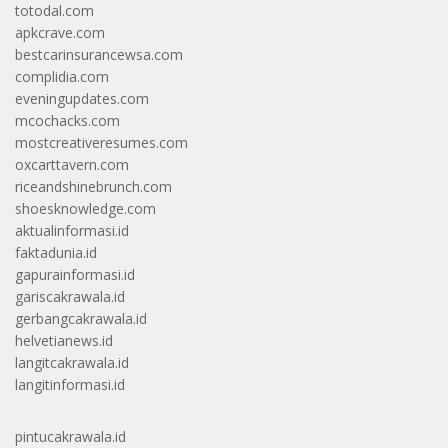
totodal.com
apkcrave.com
bestcarinsurancewsa.com
complidia.com
eveningupdates.com
mcochacks.com
mostcreativeresumes.com
oxcarttavern.com
riceandshinebrunch.com
shoesknowledge.com
aktualinformasi.id
faktadunia.id
gapurainformasi.id
gariscakrawala.id
gerbangcakrawala.id
helvetianews.id
langitcakrawala.id
langitinformasi.id
pintucakrawala.id