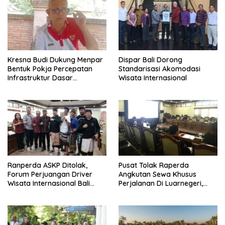
Kresna Budi Dukung Menpar
Dispar Bali Dorong
Bentuk Pokja Percepatan
Standarisasi Akomodasi
Infrastruktur Dasar
Wisata Internasional
Perjalanan Hingga
Luarnegeri Bali
Ranperda ASKP Ditolak,
Pusat Tolak Raperda
Forum Perjuangan Driver
Angkutan Sewa Khusus
Wisata Internasional Bali
Perjalanan Di Luarnegeri,
Minta Tarif Disesuaikan
DPRD Bali Akansegera
Perjuangkan Kembali