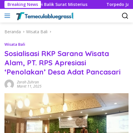
Langsung
Rahasia Di Balik Surat Misterius
Breaking News
Torpedo Jar Langka U
ke
konten
Beranda
Wisata Bali
Wisata Bali
Sosialisasi RKP Sarana Wisata
Alam, PT. RPS Apresiasi
‘Penolakan’ Desa Adat Pancasari
Zarah Zuhran
Maret 11, 2025