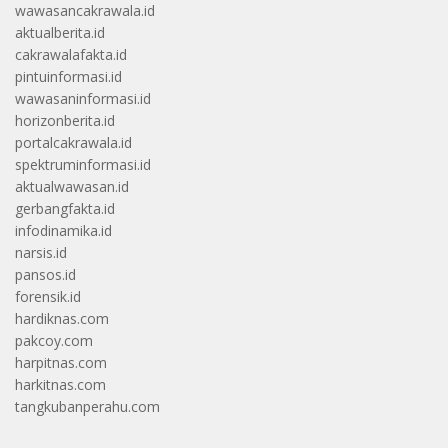
wawasancakrawala.id
aktualberita.id
cakrawalafakta.id
pintuinformasi.id
wawasaninformasi.id
horizonberita.id
portalcakrawala.id
spektruminformasi.id
aktualwawasan.id
gerbangfakta.id
infodinamika.id
narsis.id
pansos.id
forensik.id
hardiknas.com
pakcoy.com
harpitnas.com
harkitnas.com
tangkubanperahu.com