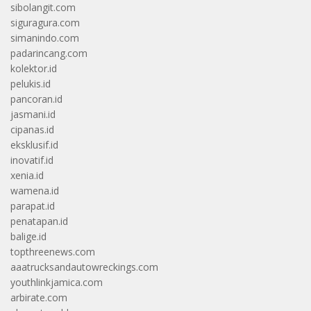
sibolangit.com
siguragura.com
simanindo.com
padarincang.com
kolektor.id
pelukis.id
pancoran.id
jasmani.id
cipanas.id
eksklusif.id
inovatif.id
xenia.id
wamena.id
parapat.id
penatapan.id
balige.id
topthreenews.com
aaatrucksandautowreckings.com
youthlinkjamica.com
arbirate.com