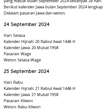
yang masuk bulan September 2024 sebanyak 26 hari.
Berikut kalender Jawa bulan September 2024 lengkap
Didalam pasaran Jawa dan weton.
24 September 2024
Hari: Selasa
Kalender Hijriah: 20 Rabiul Awal 1446 H
Kalender Jawa: 20 Mulud 1958
Pasaran: Wage
Weton: Selasa Wage
25 September 2024
Hari: Rabu
Kalender Hijriah: 21 Rabiul Awal 1446 H
Kalender Jawa: 21 Mulud 1958
Pasaran: Kliwon
Weton: Rabu Kliwon