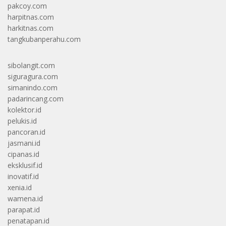
pakcoy.com
harpitnas.com
harkitnas.com
tangkubanperahu.com
sibolangit.com
siguragura.com
simanindo.com
padarincang.com
kolektor.id
pelukis.id
pancoran.id
jasmani.id
cipanas.id
eksklusif.id
inovatif.id
xenia.id
wamena.id
parapat.id
penatapan.id