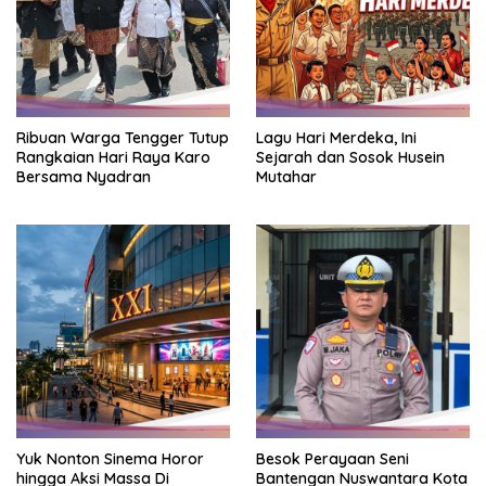
Ribuan Warga Tengger Tutup
Lagu Hari Merdeka, Ini
Rangkaian Hari Raya Karo
Sejarah dan Sosok Husein
Bersama Nyadran
Mutahar
Yuk Nonton Sinema Horor
Besok Perayaan Seni
hingga Aksi Massa Di
Bantengan Nuswantara Kota