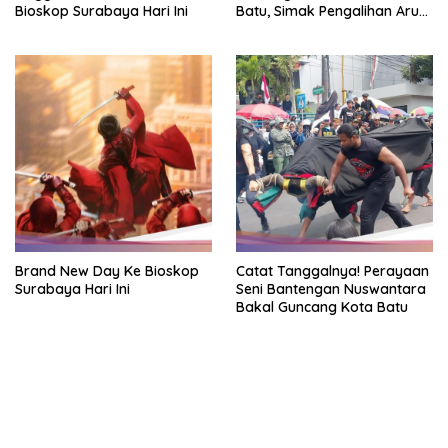
Bioskop Surabaya Hari Ini
Batu, Simak Pengalihan Arus
Lalin
Brand New Day Ke Bioskop
Catat Tanggalnya! Perayaan
Surabaya Hari Ini
Seni Bantengan Nuswantara
Bakal Guncang Kota Batu
bandar besar starlight princess1000 bagi bonus