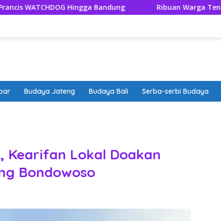
Hingga Bandung
Ribuan Warga Tengger Tutup Rangkaia
bar
Budaya Jateng
Budaya Bali
Serba-serbi Budaya
band
, Kearifan Lokal Doakan
ng Bondowoso