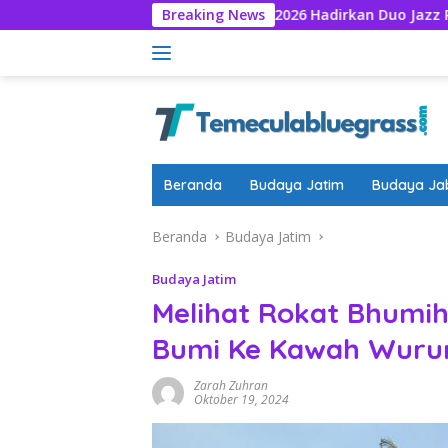
Langsung
TP Jazz Universe 2026 Hadirkan Duo Jazz Prancis WATCHDOG 
Breaking News
ke
konten
Beranda
Budaya Jatim
Budaya Ja
Beranda
Budaya Jatim
Budaya Jatim
Melihat Rokat Bhumih
Bumi Ke Kawah Wuru
Zarah Zuhran
Oktober 19, 2024