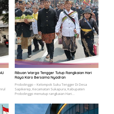
NU
Ribuan Warga Tengger Tutup Rangkaian Hari
Raya Karo Bersama Nyadran
Probolinggo – Kelompok Suku Tengger Di Desa
hrul
Sapikerep, Kecamatan Sukapura, Kabupaten
Probolinggo menutup rangkaian Hari…