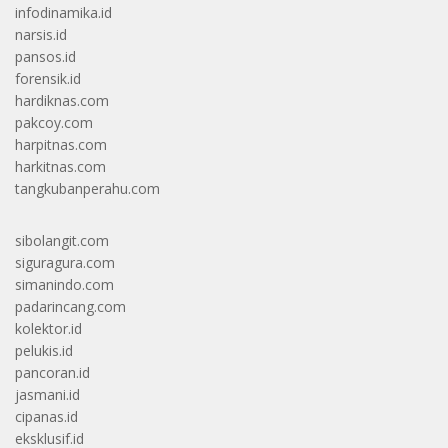
infodinamika.id
narsis.id
pansos.id
forensik.id
hardiknas.com
pakcoy.com
harpitnas.com
harkitnas.com
tangkubanperahu.com
sibolangit.com
siguragura.com
simanindo.com
padarincang.com
kolektor.id
pelukis.id
pancoran.id
jasmani.id
cipanas.id
eksklusif.id