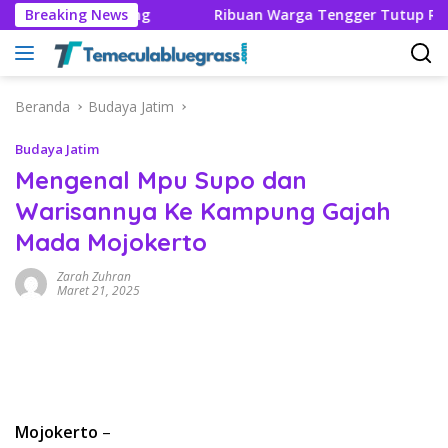
Langsung
gga Bandung
Breaking News
Ribuan Warga Tengger Tutup Rangkaian H
ke
konten
Beranda
Budaya Jatim
Budaya Jatim
Mengenal Mpu Supo dan
Warisannya Ke Kampung Gajah
Mada Mojokerto
Zarah Zuhran
Maret 21, 2025
Mojokerto
–