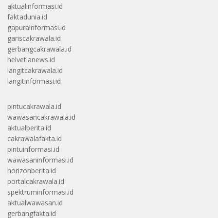
aktualinformasi.id
faktadunia.id
gapurainformasi.id
gariscakrawala.id
gerbangcakrawala.id
helvetianews.id
langitcakrawala.id
langitinformasi.id
pintucakrawala.id
wawasancakrawala.id
aktualberita.id
cakrawalafakta.id
pintuinformasi.id
wawasaninformasi.id
horizonberita.id
portalcakrawala.id
spektruminformasi.id
aktualwawasan.id
gerbangfakta.id