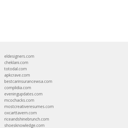
bandar besar starlight princess1000 bagi bonus
eldesigners.com
cheklani.com
totodal.com
apkcrave.com
bestcarinsurancewsa.com
complidia.com
eveningupdates.com
mcochacks.com
mostcreativeresumes.com
oxcarttavern.com
riceandshinebrunch.com
shoesknowledge.com