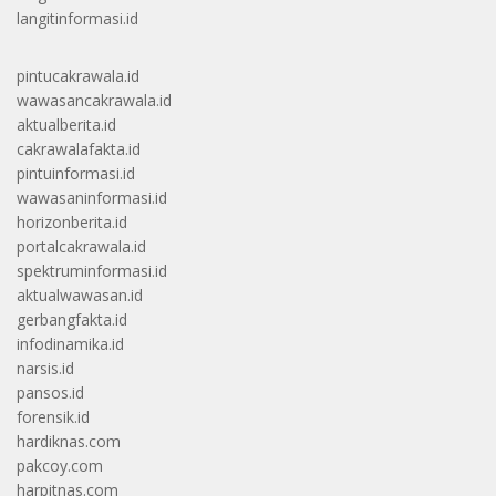
langitinformasi.id
pintucakrawala.id
wawasancakrawala.id
aktualberita.id
cakrawalafakta.id
pintuinformasi.id
wawasaninformasi.id
horizonberita.id
portalcakrawala.id
spektruminformasi.id
aktualwawasan.id
gerbangfakta.id
infodinamika.id
narsis.id
pansos.id
forensik.id
hardiknas.com
pakcoy.com
harpitnas.com