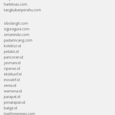
harkitnas.com
tangkubanperahu.com
sibolangit.com
siguragura.com
simanindo.com
padarincang.com
kolektor.id
pelukis.id
pancoran.id
jasmani.id
cipanas.id
eksklusif.id
inovatif.id
xenia.id
wamena.id
parapat.id
penatapan.id
balige.id
topthreenews.com