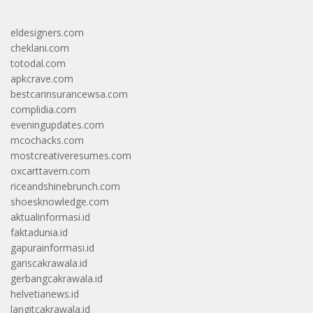
eldesigners.com
cheklani.com
totodal.com
apkcrave.com
bestcarinsurancewsa.com
complidia.com
eveningupdates.com
mcochacks.com
mostcreativeresumes.com
oxcarttavern.com
riceandshinebrunch.com
shoesknowledge.com
aktualinformasi.id
faktadunia.id
gapurainformasi.id
gariscakrawala.id
gerbangcakrawala.id
helvetianews.id
langitcakrawala.id