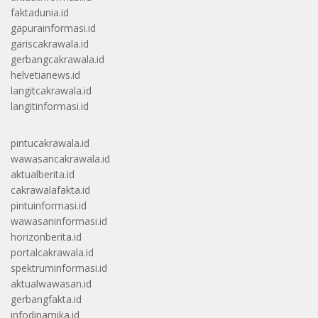
faktadunia.id
gapurainformasi.id
gariscakrawala.id
gerbangcakrawala.id
helvetianews.id
langitcakrawala.id
langitinformasi.id
pintucakrawala.id
wawasancakrawala.id
aktualberita.id
cakrawalafakta.id
pintuinformasi.id
wawasaninformasi.id
horizonberita.id
portalcakrawala.id
spektruminformasi.id
aktualwawasan.id
gerbangfakta.id
infodinamika.id