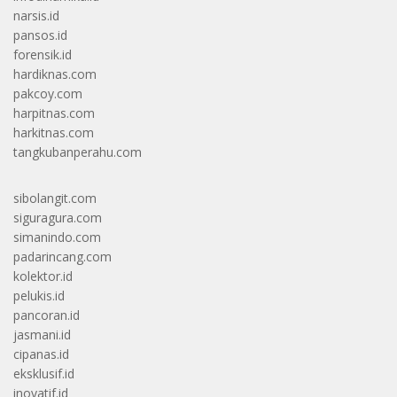
narsis.id
pansos.id
forensik.id
hardiknas.com
pakcoy.com
harpitnas.com
harkitnas.com
tangkubanperahu.com
sibolangit.com
siguragura.com
simanindo.com
padarincang.com
kolektor.id
pelukis.id
pancoran.id
jasmani.id
cipanas.id
eksklusif.id
inovatif.id