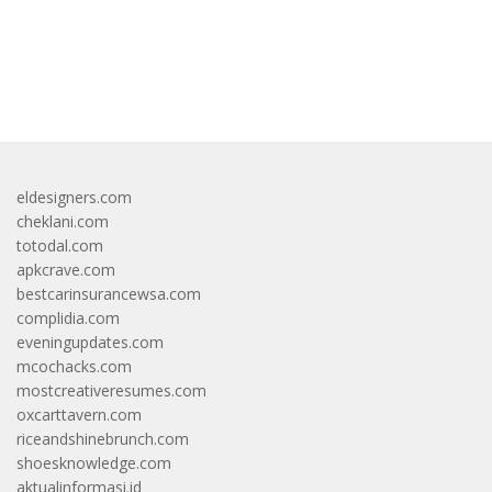
bandar besar starlight princess1000 bagi bonus
eldesigners.com
cheklani.com
totodal.com
apkcrave.com
bestcarinsurancewsa.com
complidia.com
eveningupdates.com
mcochacks.com
mostcreativeresumes.com
oxcarttavern.com
riceandshinebrunch.com
shoesknowledge.com
aktualinformasi.id