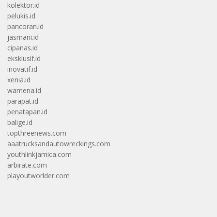
kolektor.id
pelukis.id
pancoran.id
jasmani.id
cipanas.id
eksklusif.id
inovatif.id
xenia.id
wamena.id
parapat.id
penatapan.id
balige.id
topthreenews.com
aaatrucksandautowreckings.com
youthlinkjamica.com
arbirate.com
playoutworlder.com