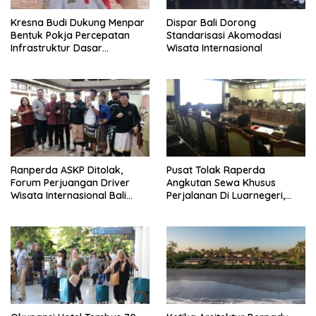
Kresna Budi Dukung Menpar
Dispar Bali Dorong
Bentuk Pokja Percepatan
Standarisasi Akomodasi
Infrastruktur Dasar
Wisata Internasional
Perjalanan Hingga
Luarnegeri Bali
Ranperda ASKP Ditolak,
Pusat Tolak Raperda
Forum Perjuangan Driver
Angkutan Sewa Khusus
Wisata Internasional Bali
Perjalanan Di Luarnegeri,
Minta Tarif Disesuaikan
DPRD Bali Akansegera
Perjuangkan Kembali