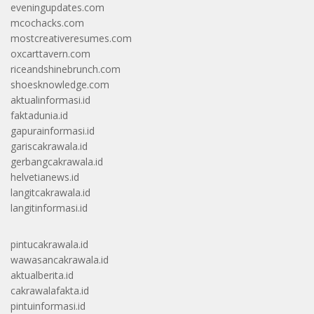
eveningupdates.com
mcochacks.com
mostcreativeresumes.com
oxcarttavern.com
riceandshinebrunch.com
shoesknowledge.com
aktualinformasi.id
faktadunia.id
gapurainformasi.id
gariscakrawala.id
gerbangcakrawala.id
helvetianews.id
langitcakrawala.id
langitinformasi.id
pintucakrawala.id
wawasancakrawala.id
aktualberita.id
cakrawalafakta.id
pintuinformasi.id