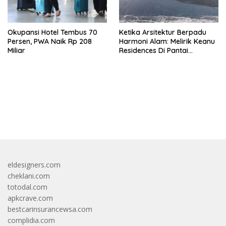
Okupansi Hotel Tembus 70
Ketika Arsitektur Berpadu
Persen, PWA Naik Rp 208
Harmoni Alam: Melirik Keanu
Miliar
Residences Di Pantai
Keramas
bandar besar starlight princess1000 bagi bonus
eldesigners.com
cheklani.com
totodal.com
apkcrave.com
bestcarinsurancewsa.com
complidia.com