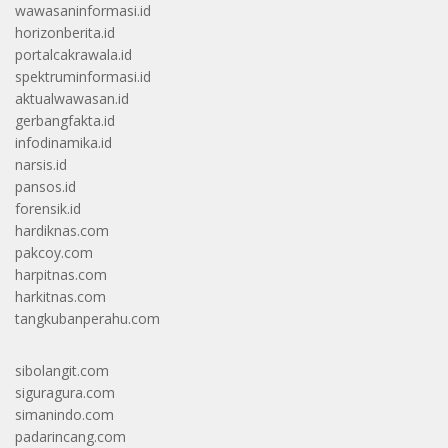
wawasaninformasi.id
horizonberita.id
portalcakrawala.id
spektruminformasi.id
aktualwawasan.id
gerbangfakta.id
infodinamika.id
narsis.id
pansos.id
forensik.id
hardiknas.com
pakcoy.com
harpitnas.com
harkitnas.com
tangkubanperahu.com
sibolangit.com
siguragura.com
simanindo.com
padarincang.com