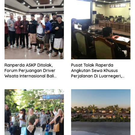
Ranperda ASKP Ditolak,
Pusat Tolak Raperda
Forum Perjuangan Driver
Angkutan Sewa Khusus
Wisata Internasional Bali
Perjalanan Di Luarnegeri,
Minta Tarif Disesuaikan
DPRD Bali Akansegera
Perjuangkan Kembali