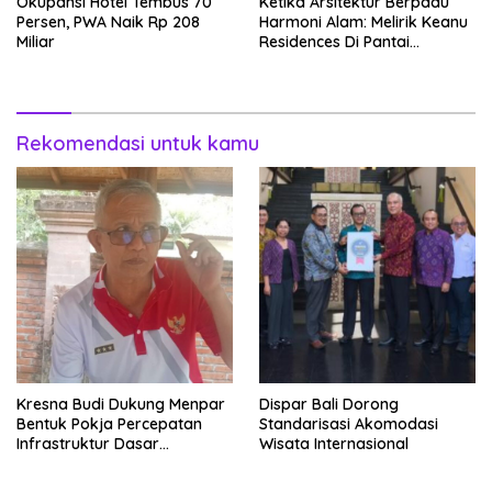
Okupansi Hotel Tembus 70
Ketika Arsitektur Berpadu
Persen, PWA Naik Rp 208
Harmoni Alam: Melirik Keanu
Miliar
Residences Di Pantai
Keramas
Rekomendasi untuk kamu
Kresna Budi Dukung Menpar
Dispar Bali Dorong
Bentuk Pokja Percepatan
Standarisasi Akomodasi
Infrastruktur Dasar
Wisata Internasional
Perjalanan Hingga
Luarnegeri Bali